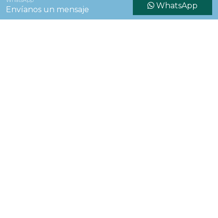
WhatsApp
WhatsApp
Envíanos un mensaje
2R
Las imagenes son con fines ilustrativos. Precios y
dimensiones pueden cambiar sin previo aviso.