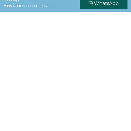
WhatsApp
WhatsApp
Envíanos un mensaje
2R
Las imagenes son con fines ilustrativos. Precios y
dimensiones pueden cambiar sin previo aviso.